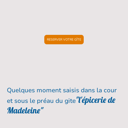
Entre nature préservée, jeux en plein air et
moments de détente sous le préau, profitez
d’un cadre bucolique au cœur de la Gâtine
poitevine proche de Parthenay.
RESERVER VOTRE GÎTE
Quelques moment saisis dans la cour
"l'épicerie de
et sous le préau du gite
Madeleine"