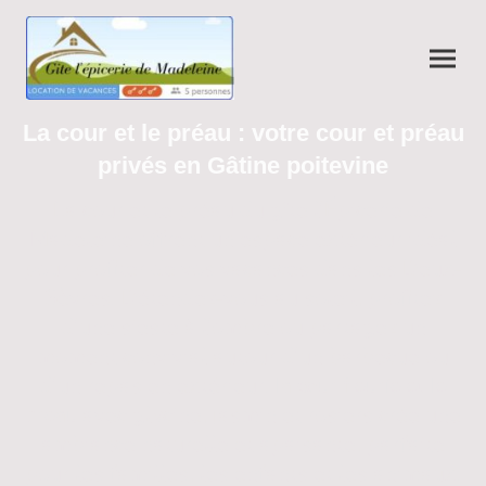
La cour et le préau : votre cour et préau
privés en Gâtine poitevine
La cour et le préau du gîte l’Épicerie de
Madeleine offrent un espace extérieur idéal
pour profiter de vos vacances dans les Deux-
Sèvres. Détendez-vous au soleil, profitez
d’une sieste à l’ombre ou partagez un
moment convivial autour d’un barbecue ou
d’un repas en extérieur.
la cour fleurie et le
avec glycine, jasmin et rosiers crée une
préau
ambiance naturelle et apaisante, parfaite
pour les familles, les enfants et les animaux.